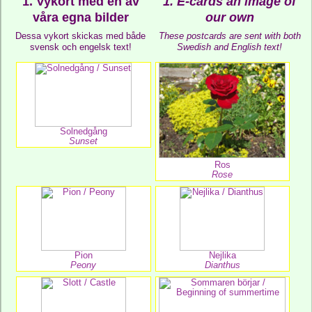
1. Vykort med en av
1. E-cards an image of
våra egna bilder
our own
Dessa vykort skickas med både
These postcards are sent with both
svensk och engelsk text!
Swedish and English text!
Solnedgång
Sunset
Ros
Rose
Pion
Nejlika
Peony
Dianthus