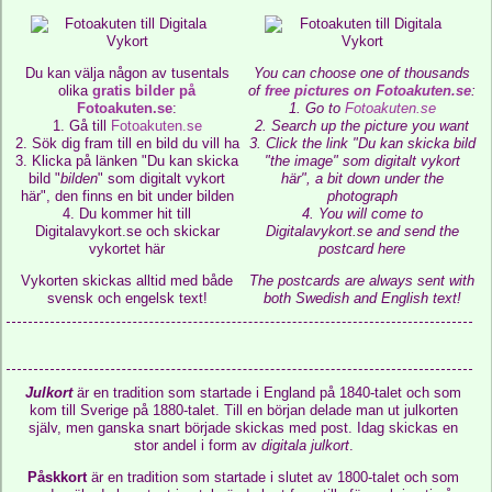
Du kan välja någon av tusentals
You can choose one of thousands
olika
gratis bilder på
of
free pictures on Fotoakuten.se
:
Fotoakuten.se
:
1. Go to
Fotoakuten.se
1. Gå till
Fotoakuten.se
2. Search up the picture you want
2. Sök dig fram till en bild du vill ha
3. Click the link "Du kan skicka bild
3. Klicka på länken "Du kan skicka
"
the image
" som digitalt vykort
bild "
bilden
" som digitalt vykort
här", a bit down under the
här", den finns en bit under bilden
photograph
4. Du kommer hit till
4. You will come to
Digitalavykort.se och skickar
Digitalavykort.se and send the
vykortet här
postcard here
Vykorten skickas alltid med både
The postcards are always sent with
svensk och engelsk text!
both Swedish and English text!
Julkort
är en tradition som startade i England på 1840-talet och som
kom till Sverige på 1880-talet. Till en början delade man ut julkorten
själv, men ganska snart började skickas med post. Idag skickas en
stor andel i form av
digitala julkort
.
Påskkort
är en tradition som startade i slutet av 1800-talet och som