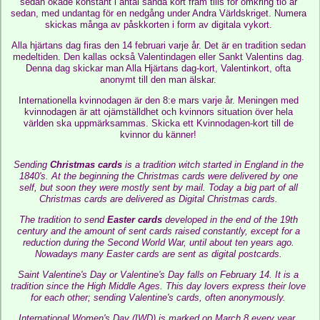
sedan ökade konstant i antal sända kort fram tills för omkring tio år
sedan, med undantag för en nedgång under Andra Världskriget. Numera
skickas många av påskkorten i form av digitala vykort.
Alla hjärtans dag firas den 14 februari varje år. Det är en tradition sedan
medeltiden. Den kallas också Valentindagen eller Sankt Valentins dag.
Denna dag skickar man Alla Hjärtans dag-kort, Valentinkort, ofta
anonymt till den man älskar.
Internationella kvinnodagen är den 8:e mars varje år. Meningen med
kvinnodagen är att ojämställdhet och kvinnors situation över hela
världen ska uppmärksammas. Skicka ett Kvinnodagen-kort till de
kvinnor du känner!
Sending
Christmas cards
is a tradition witch started in England in the
1840's. At the beginning the Christmas cards were delivered by one
self, but soon they were mostly sent by mail. Today a big part of all
Christmas cards are delivered as Digital Christmas cards.
The tradition to send
Easter cards
developed in the end of the 19th
century and the amount of sent cards raised constantly, except for a
reduction during the Second World War, until about ten years ago.
Nowadays many Easter cards are sent as digital postcards.
Saint Valentine's Day or Valentine's Day falls on February 14. It is a
tradition since the High Middle Ages. This day lovers express their love
for each other; sending Valentine's cards, often anonymously.
International Women's Day (IWD) is marked on March 8 every year.