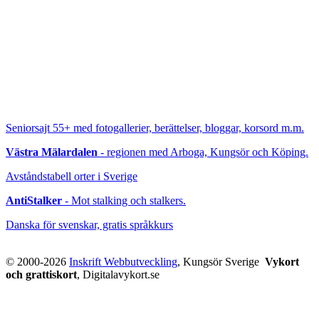
Seniorsajt 55+
med fotogallerier, berättelser, bloggar, korsord m.m.
Västra Mälardalen
- regionen med Arboga, Kungsör och Köping.
Avståndstabell orter i Sverige
AntiStalker
- Mot stalking och stalkers.
Danska för svenskar, gratis språkkurs
© 2000-2026
Inskrift Webbutveckling
, Kungsör Sverige
Vykort
och grattiskort
, Digitalavykort.se