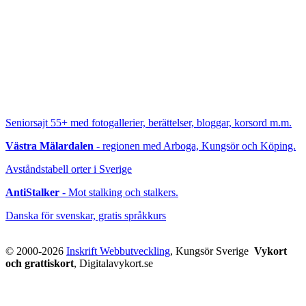
Seniorsajt 55+
med fotogallerier, berättelser, bloggar, korsord m.m.
Västra Mälardalen
- regionen med Arboga, Kungsör och Köping.
Avståndstabell orter i Sverige
AntiStalker
- Mot stalking och stalkers.
Danska för svenskar, gratis språkkurs
© 2000-2026
Inskrift Webbutveckling
, Kungsör Sverige
Vykort
och grattiskort
, Digitalavykort.se