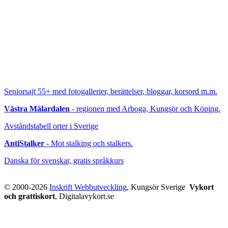
Seniorsajt 55+
med fotogallerier, berättelser, bloggar, korsord m.m.
Västra Mälardalen
- regionen med Arboga, Kungsör och Köping.
Avståndstabell orter i Sverige
AntiStalker
- Mot stalking och stalkers.
Danska för svenskar, gratis språkkurs
© 2000-2026
Inskrift Webbutveckling
, Kungsör Sverige
Vykort
och grattiskort
, Digitalavykort.se