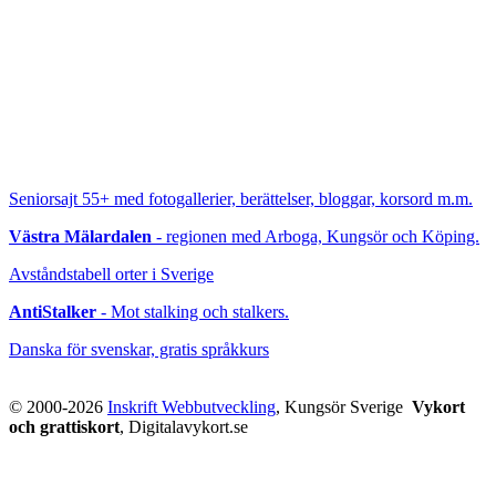
Seniorsajt 55+
med fotogallerier, berättelser, bloggar, korsord m.m.
Västra Mälardalen
- regionen med Arboga, Kungsör och Köping.
Avståndstabell orter i Sverige
AntiStalker
- Mot stalking och stalkers.
Danska för svenskar, gratis språkkurs
© 2000-2026
Inskrift Webbutveckling
, Kungsör Sverige
Vykort
och grattiskort
, Digitalavykort.se