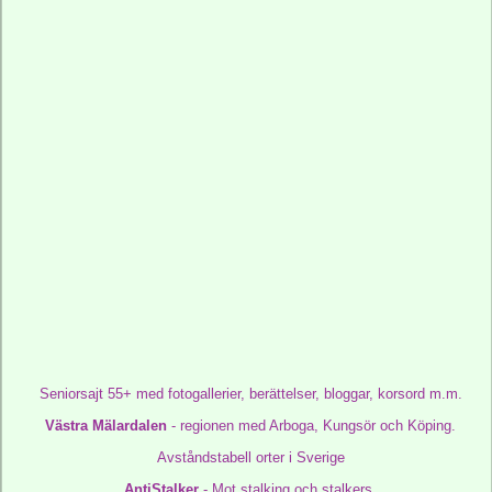
Seniorsajt 55+
med fotogallerier, berättelser, bloggar, korsord m.m.
Västra Mälardalen
- regionen med Arboga, Kungsör och Köping.
Avståndstabell orter i Sverige
AntiStalker
- Mot stalking och stalkers.