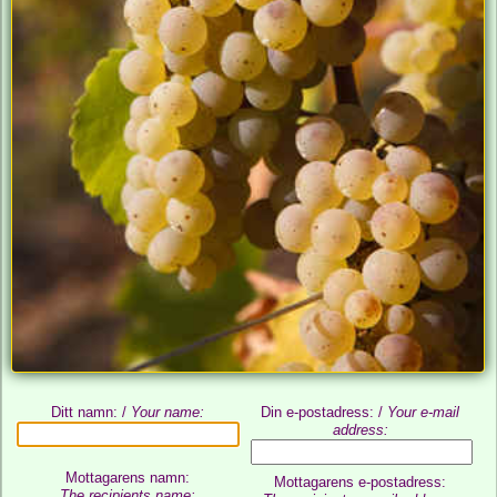
Ditt namn: /
Your name:
Din e-postadress: /
Your e-mail
address:
Mottagarens namn:
Mottagarens e-postadress:
The recipients name: