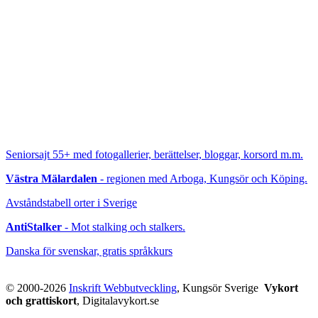
Seniorsajt 55+
med fotogallerier, berättelser, bloggar, korsord m.m.
Västra Mälardalen
- regionen med Arboga, Kungsör och Köping.
Avståndstabell orter i Sverige
AntiStalker
- Mot stalking och stalkers.
Danska för svenskar, gratis språkkurs
© 2000-2026
Inskrift Webbutveckling
, Kungsör Sverige
Vykort
och grattiskort
, Digitalavykort.se