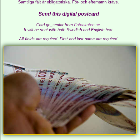
Samtliga fält är obligatoriska. För- och efternamn krävs.
Send this digital postcard
Card ge_sedlar from
Fotoakuten.se
.
It will be sent with both Swedish and English text.
All fields are required.
First and last name are required.