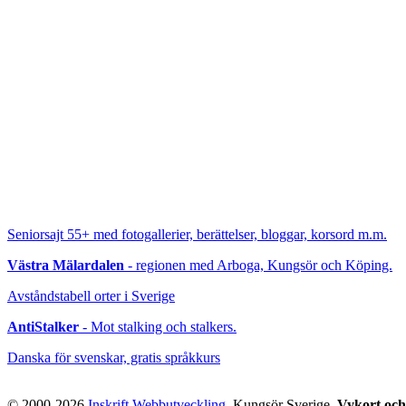
Seniorsajt 55+
med fotogallerier, berättelser, bloggar, korsord m.m.
Västra Mälardalen
- regionen med Arboga, Kungsör och Köping.
Avståndstabell orter i Sverige
AntiStalker
- Mot stalking och stalkers.
Danska för svenskar, gratis språkkurs
© 2000-2026
Inskrift Webbutveckling
, Kungsör Sverige
Vykort och 