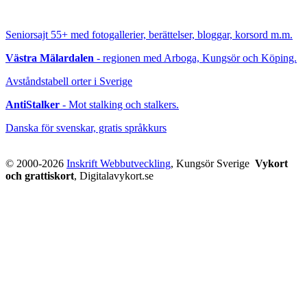
Seniorsajt 55+
med fotogallerier, berättelser, bloggar, korsord m.m.
Västra Mälardalen
- regionen med Arboga, Kungsör och Köping.
Avståndstabell orter i Sverige
AntiStalker
- Mot stalking och stalkers.
Danska för svenskar, gratis språkkurs
© 2000-2026
Inskrift Webbutveckling
, Kungsör Sverige
Vykort
och grattiskort
, Digitalavykort.se