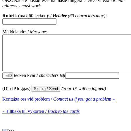
OBS: Båda e-postadresserna måste fungera /
NOTE: Both e-mail
addresses must work
Rubrik
(max 60 tecken): /
Header
(60 characters max):
Meddelande: /
Message:
tecken kvar /
characters left
(Din IP loggas)
(Your IP will be logged)
Kontakta oss vid problem /
Contact us if you got a problem
»
« Tillbaka till vykorten /
Back to the cards