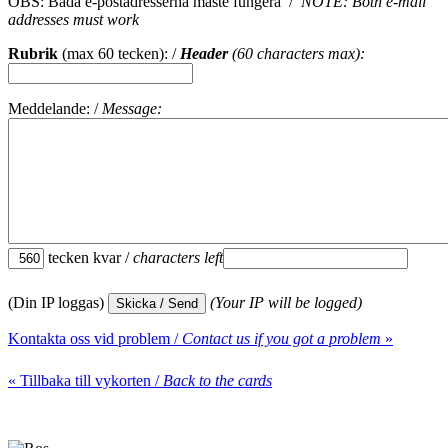
OBS: Båda e-postadresserna måste fungera /
NOTE: Both e-mail
addresses must work
Rubrik
(max 60 tecken): /
Header
(60 characters max):
Meddelande: /
Message:
tecken kvar /
characters left
(Din IP loggas)
(Your IP will be logged)
Kontakta oss vid problem /
Contact us if you got a problem
»
« Tillbaka till vykorten /
Back to the cards