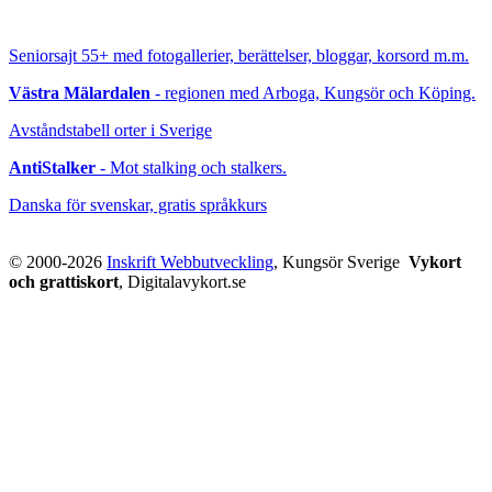
Seniorsajt 55+
med fotogallerier, berättelser, bloggar, korsord m.m.
Västra Mälardalen
- regionen med Arboga, Kungsör och Köping.
Avståndstabell orter i Sverige
AntiStalker
- Mot stalking och stalkers.
Danska för svenskar, gratis språkkurs
© 2000-2026
Inskrift Webbutveckling
, Kungsör Sverige
Vykort
och grattiskort
, Digitalavykort.se