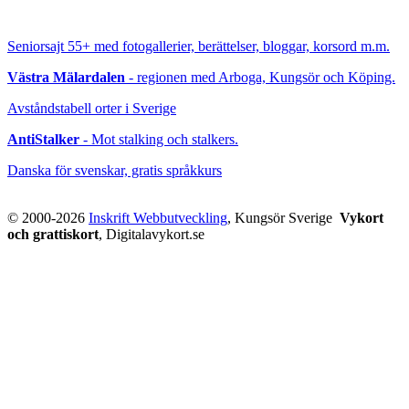
Seniorsajt 55+
med fotogallerier, berättelser, bloggar, korsord m.m.
Västra Mälardalen
- regionen med Arboga, Kungsör och Köping.
Avståndstabell orter i Sverige
AntiStalker
- Mot stalking och stalkers.
Danska för svenskar, gratis språkkurs
© 2000-2026
Inskrift Webbutveckling
, Kungsör Sverige
Vykort
och grattiskort
, Digitalavykort.se