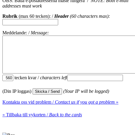
OBS: Båda e-postadresserna måste fungera /
NOTE: Both e-mail
addresses must work
Rubrik
(max 60 tecken): /
Header
(60 characters max):
Meddelande: /
Message:
tecken kvar /
characters left
(Din IP loggas)
(Your IP will be logged)
Kontakta oss vid problem /
Contact us if you got a problem
»
« Tillbaka till vykorten /
Back to the cards